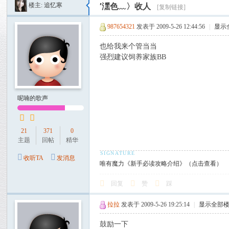
楼主:
追忆寒
′潶色﹏〉收人
[复制链接]
魔
力
987654321
发表于 2009-5-26 12:44:56
|
显示
论
也给我来个管当当
坛
强烈建议饲养家族BB
呢喃的歌声
21
371
0
主题
回帖
精华
收听TA
发消息
唯有魔力《新手必读攻略介绍》（点击查看）
回复
赞
踩
拉拉
发表于 2009-5-26 19:25:14
|
显示全部
鼓励一下