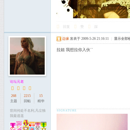
回复
赞
踩
边缘
发表于 2009-5-26 21:16:11
|
显示全部
拉姐 我想拉你入伙``
论坛元老
268
2215
15
主题
回帖
精华
世间何处不名利,凡尘独
我最逍遥