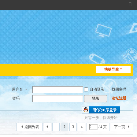
切
换
到
窄
版
快捷导航
用户名
自动登录
找回密码
密码
论坛注册
登录
只需一步，快速开始
返回列表
1
2
3
4
/ 4 页
下一页