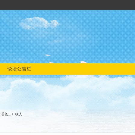
论坛公告栏
′潶色﹏〉收人