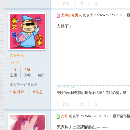
回复
赞
踩
无聊的老男人
发表于 2009-5-26 22:17:15
|
支持下！
荣誉会员
131
556
1
主题
回帖
精华
唯有第一任务传教
收听TA
发消息
无聊的你和无聊的我有缘相聚在美好的魔力里
回复
赞
踩
尧月
发表于 2009-6-13 01:20:53
|
显示全部
无家族人士高调的踏过~~~~~