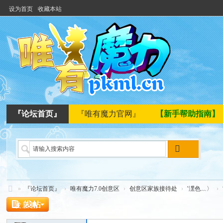
设为首页
收藏本站
『论坛首页』
『唯有魔力官网』
【新手帮助指南】
搜
索
»
『论坛首页』
›
唯有魔力7.0创意区
›
创意区家族接待处
›
′潶色﹏〉
›
唯
发新帖
有