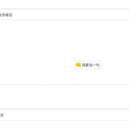
全部楼层
我要说一句
楼层