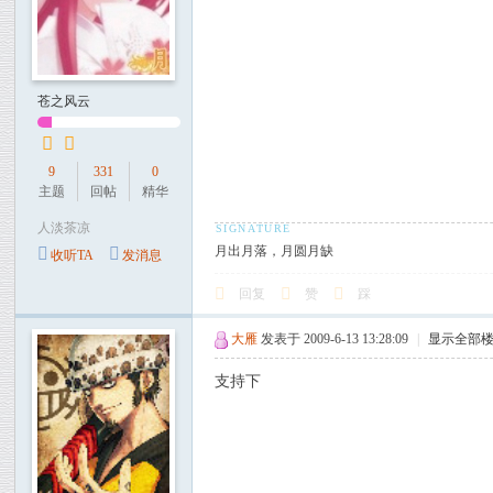
苍之风云
9
331
0
主题
回帖
精华
人淡茶凉
月出月落，月圆月缺
收听TA
发消息
回复
赞
踩
大雁
发表于 2009-6-13 13:28:09
|
显示全部
支持下