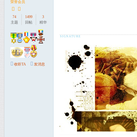
荣誉会员
74
1499
3
主题
回帖
精华
收听TA
发消息