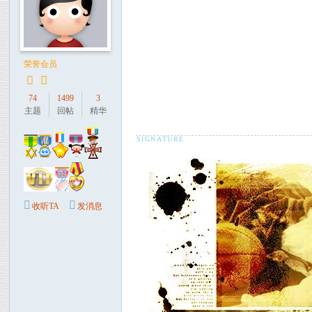
荣誉会员
74
1499
3
主题
回帖
精华
收听TA
发消息