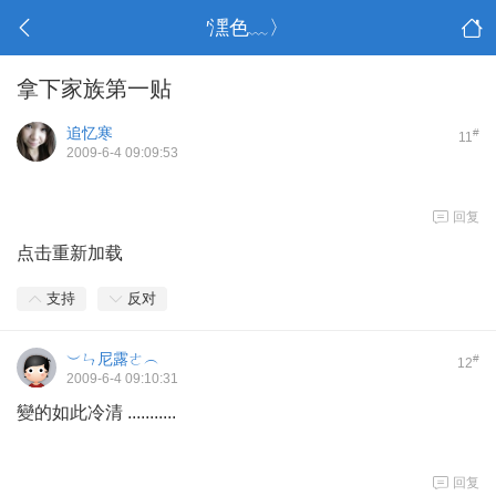
′潶色﹏〉
拿下家族第一贴
追忆寒
#
11
2009-6-4 09:09:53
回复
点击重新加载
支持
反对
︶ㄣ尼露ㄜ︵
#
12
2009-6-4 09:10:31
變的如此冷清 ...........
回复