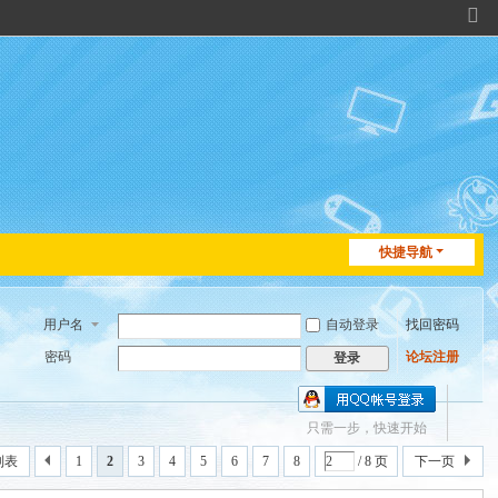
切
换
到
窄
版
快捷导航
用户名
自动登录
找回密码
密码
论坛注册
登录
只需一步，快速开始
列表
1
2
3
4
5
6
7
8
/ 8 页
下一页