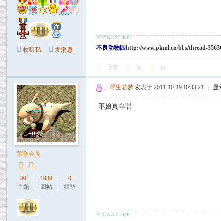
不良动物园
http://www.pkml.cn/bbs/thread-3563
收听TA
发消息
回复
赞
踩
、浮生若梦
发表于 2011-10-19 10:33:21
|
显
不娘真辛苦
荣誉会员
80
1989
0
主题
回帖
精华