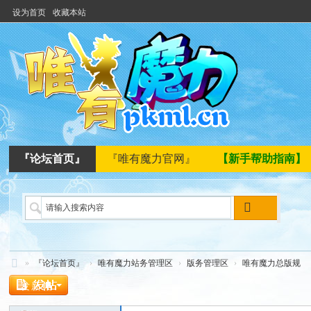
设为首页
收藏本站
『论坛首页』
『唯有魔力官网』
【新手帮助指南】
搜
索
»
『论坛首页』
›
唯有魔力站务管理区
›
版务管理区
›
唯有魔力总版规
唯
发新帖
有