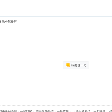
显示全部楼层
我要说一句
> 初中生的爱情：一起回家； 高中生的爱情：一起吃饭； 大学生的爱情：一起睡觉；