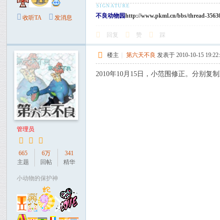
不良动物园
http://www.pkml.cn/bbs/thread-3563
收听TA
发消息
回复
赞
踩
楼主
|
第六天不良
发表于 2010-10-15 19:22
2010年10月15日，小范围修正。分
管理员
665
6万
341
主题
回帖
精华
小动物的保护神