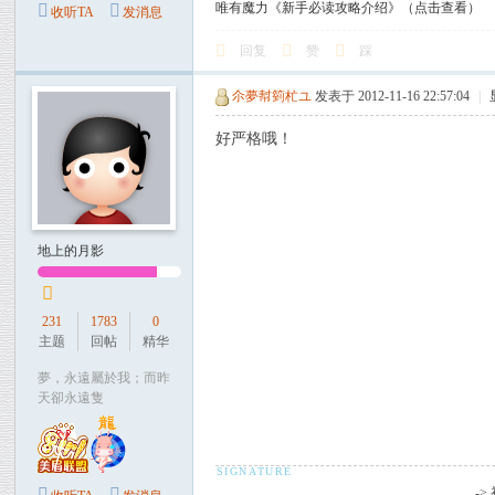
唯有魔力《新手必读攻略介绍》（点击查看）
收听TA
发消息
回复
赞
踩
尒夢幇箌杧ユ
发表于 2012-11-16 22:57:04
|
好严格哦！
地上的月影
231
1783
0
主题
回帖
精华
夢，永遠屬於我；而昨
天卻永遠隻
-