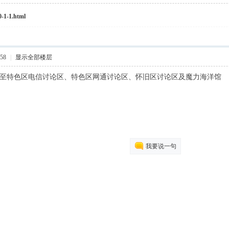
0-1-1.html
:58
|
显示全部楼层
别复制至特色区电信讨论区、特色区网通讨论区、怀旧区讨论区及魔力海洋馆
我要说一句