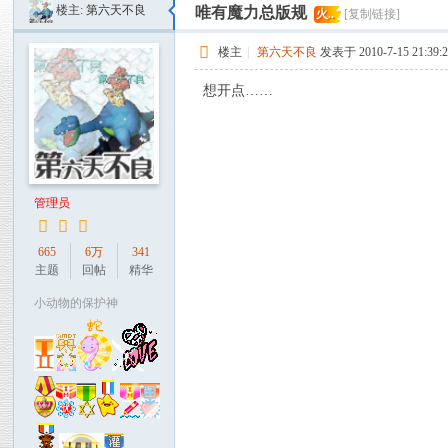
楼主:
第六天不良
唯有魔力总版规
火..
[复制链接]
魔
力
楼主
|
第六天不良
发表于 2010-7-15 21:39:
论
想开点……
坛
管理员
665
6万
341
主题
回帖
精华
小动物的保护神