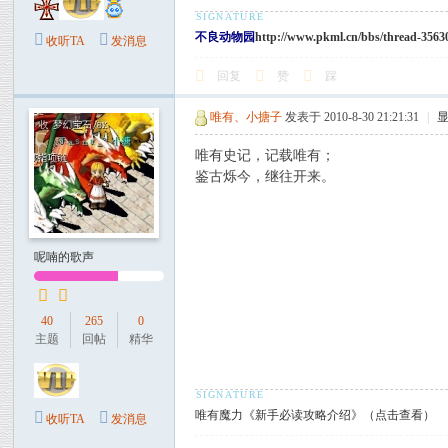
不良动物园
http://www.pkml.cn/bbs/thread-3563
收听TA
发消息
回复
赞
踩
唯有、小搪子
发表于 2010-8-30 21:21:31
|
唯有史记，记载唯有；
鉴古烁今，继往开来。
呢喃的歌声
40
265
0
主题
回帖
精华
唯有魔力《新手必读攻略介绍》（点击查看）
收听TA
发消息