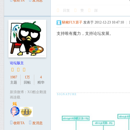
收听TA
发消息
回复
赞
踩
騎豬FLY原子
发表于 2012-12-23 10:47:10
|
支持唯有魔力，支持论坛发展。
论坛版主
1987
1万
4
主题
回帖
精华
新浪微博：XO酷企鹅漫
画连载
收听TA
发消息