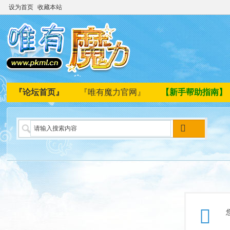
设为首页
收藏本站
『论坛首页』
『唯有魔力官网』
【新手帮助指南】
搜
索