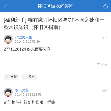
怀旧区游戏问答区
[福利新手]
唯有魔力怀旧区与GF不同之处和一
些常识知识（怀旧区指南）
漂漂美人鱼
#
91
2014-6-2 19:52:39
2771128124 好东西要分享
回复
支持
反对
堕天の翼
#
92
2014-6-13 14:31:53
请问格斗的转职和官服一样嘛