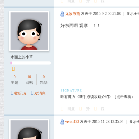
回复
赞
踩
无敌熊熊
发表于 2015-9-2 06:51:08
|
显示全
好东西啊 观摩！！！
水面上的小草
0
10
0
主题
回帖
精华
收听TA
发消息
唯有魔力《新手必读攻略介绍》（点击查看）
回复
赞
踩
veron123
发表于 2015-11-28 12:35:04
|
显示