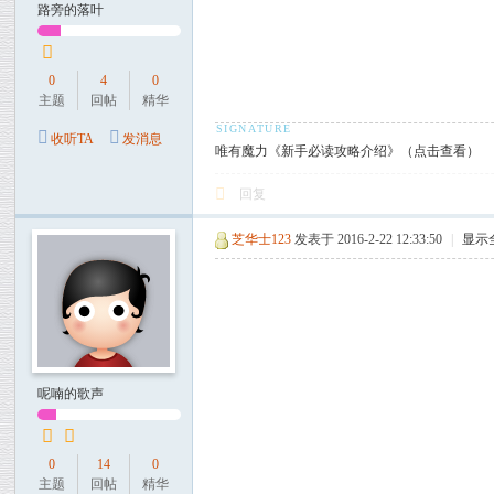
路旁的落叶
0
4
0
主题
回帖
精华
收听TA
发消息
唯有魔力《新手必读攻略介绍》（点击查看）
回复
芝华士123
发表于 2016-2-22 12:33:50
|
显示
呢喃的歌声
0
14
0
主题
回帖
精华