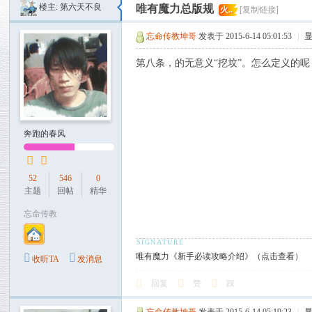
楼主:
第六天不良
唯有魔力总版规
火..
[复制链接]
魔
力
忘命传教坤哥
发表于 2015-6-14 05:01:53
|
论
第八条，的无意义“挖坟”。怎么定义的呢
坛
奔跑的春风
52
546
0
主题
回帖
精华
忘命传教
唯有魔力《新手必读攻略介绍》（点击查看）
收听TA
发消息
回复
赞
踩