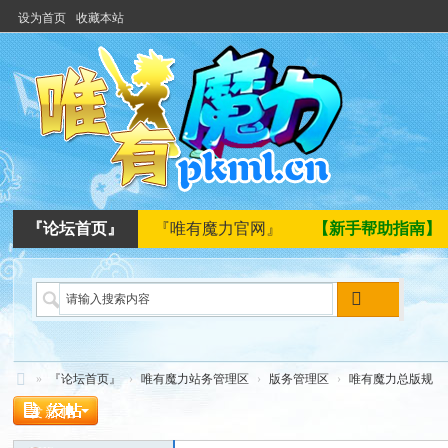
设为首页
收藏本站
『论坛首页』
『唯有魔力官网』
【新手帮助指南】
搜
索
»
『论坛首页』
›
唯有魔力站务管理区
›
版务管理区
›
唯有魔力总版规
唯
发新帖
有