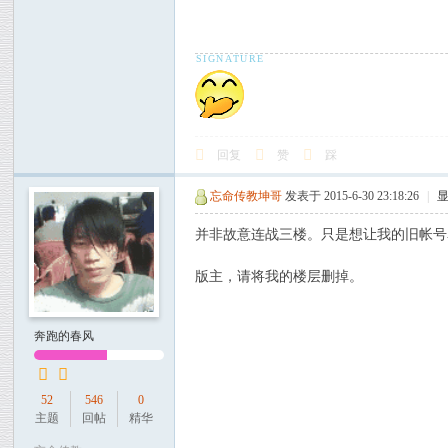
回复
赞
踩
忘命传教坤哥
发表于 2015-6-30 23:18:26
|
并非故意连战三楼。只是想让我的旧帐号
版主，请将我的楼层删掉。
奔跑的春风
52
546
0
主题
回帖
精华