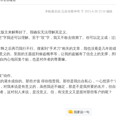
显示全部楼层
本帖最后由 忘命传教坤哥 于 2015-6-30 23:16 编辑
让版主来解释好了。我确实无法理解其定义。
挖”字我还可以理解。至于“坟”字，我又不敢去猜测了。你可以定义成：
之后再罚我行不行。搜索到“手术刀”相关的文章，我也没看是几年前或
有意义的。里面的主题提到偷盗概率等，让我的盗贼有了信念上的支撑，所
内心地回复个贴，也是对作者的尊重嘛。
”动作。
灌水成份的。那些才值 得你指责我。那些是我出自私心，一心想弄个“改
，对我来说是有意义的，虽然我还不确定，那是不是我所要的名片，但自
者，这对别人来说，是没意义。但，有没意义又是面对那些客户的呢？
我要说一句