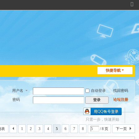
切
换
到
窄
版
快捷导航
用户名
自动登录
找回密码
密码
论坛注册
登录
只需一步，快速开始
列表
1
2
3
4
5
6
7
8
/ 8 页
下一页