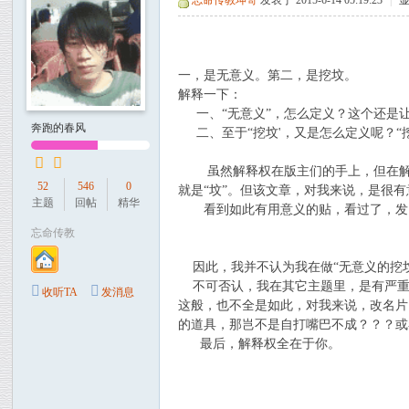
忘命传教坤哥
发表于 2015-6-14 05:19:23
|
一，是无意义。第二，是挖坟。
解释一下：
一、“无意义”，怎么定义？这个还是
奔跑的春风
二、至于“挖坟'，又是怎么定义呢？“
虽然解释权在版主们的手上，但在解释
52
546
0
就是“坟”。但该文章，对我来说，是很
主题
回帖
精华
看到如此有用意义的贴，看过了，发自
忘命传教
因此，我并不认为我在做“无意义的挖坟
不可否认，我在其它主题里，是有严重的
收听TA
发消息
这般，也不全是如此，对我来说，改名片
的道具，那岂不是自打嘴巴不成？？？或
最后，解释权全在于你。