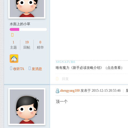
水面上的小草
1
19
0
主题
回帖
精华
唯有魔力《新手必读攻略介绍》（点击查看）
收听TA
发消息
回复
zhengyang100
发表于 2015-12-15 20:55:46
|
顶一个