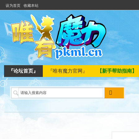
设为首页
收藏本站
『论坛首页』
『唯有魔力官网』
【新手帮助指南】
搜
索