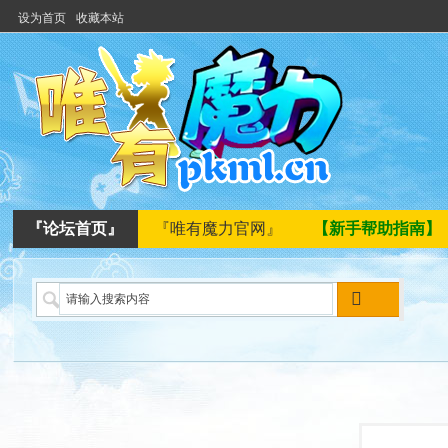
设为首页
收藏本站
『论坛首页』
『唯有魔力官网』
【新手帮助指南】
搜
索